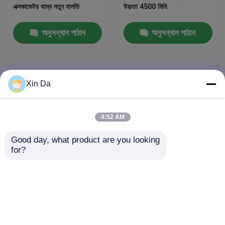
এক্সকাভেটর থাম্ব নতুন বালতি
উচ্চতা 4500 মিমি
কারখানা ভ্রমণ
অনুসন্ধান পাঠান
অনুসন্ধান পাঠান
মান নিয়ন্ত্রণ
Xin Da
যোগাযোগ করুন
4:52 AM
উদ্ধৃতির জন্য আবেদন
Good day, what product are you looking 
for?
Company News
ব্যবহৃত JCB 3CX 4WD 4 ইন 1
6 সিলিন্ডার 9.4L ডিসপ্লেসমেন্ট
বালতি সেকেন্ড হ্যান্ড ব্যাকহো লোডার
ব্যবহৃত CAT Excavator
হাতুড়ি সহ
323hp
ব্যবহৃত ক্রলার বুলডোজার
অনুসন্ধান পাঠান
অনুসন্ধান পাঠান
ব্যবহৃত CAT বুলডোজার