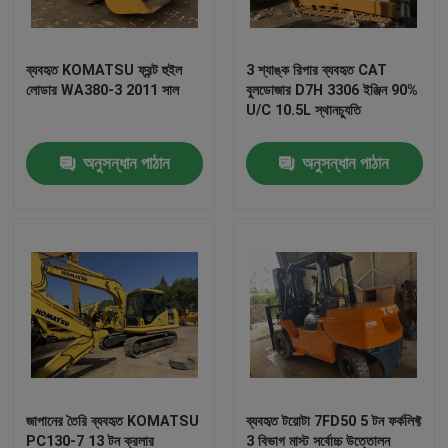
ব্যবহৃত KOMATSU ফ্রন্ট হুইল
3 শ্যাঙ্ক রিপার ব্যবহৃত CAT
লোডার WA380-3 2011 সাল
বুলডোজার D7H 3306 ইঞ্জিন 90%
U/C 10.5L স্থানচ্যুতি
অনুসন্ধান পাঠান
অনুসন্ধান পাঠান
বাড়ি
পণ্য
জাপানের তৈরি ব্যবহৃত KOMATSU
ব্যবহৃত টয়োটা 7FD50 5 টন ফর্কলিফ্ট
আমাদের সম্পর্কে
PC130-7 13 টন ক্রলার
3 বিভাগ মাস্ট সর্বোচ্চ উত্তোলন