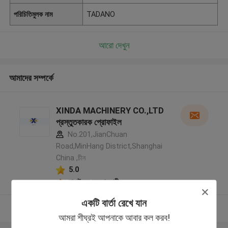
পরিচিতিমুলক নাম
TADANO
আরো দেখুন
আমাদের সম্পর্কে
XINDA MACHINERY CO.,LTD
প্রস্তুতকারক প্রোফাইল
No.201,JianChuan
Road,MinHang District,Shanghai
China ,চীন
5.0
যাচাইকৃত সরবরাহকারী
একটি বার্তা রেখে যান
আরো দেখুন
আমরা শীঘ্রই আপনাকে আবার কল করব!