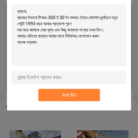
এর সেরা মূল্য পান
ব্যবহৃত টডানো টিআর-300 ই 30 টন সমস্ত
টেরেন মোবাইল ক্র্যাঁচেন নতুন পেইন্ট 1993
বছর
চালিয়ে
জমা দিন
প্রস্তাবিত পণ্য