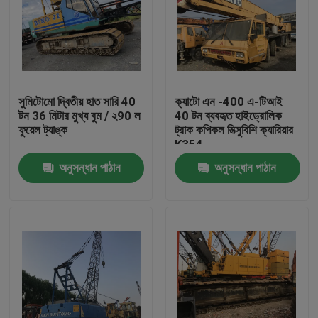
সুমিটোমো দ্বিতীয় হাত সারি 40
ক্যাটো এন -400 এ-টিআই
টন 36 মিটার মুখ্য বুম / ২90 ল
40 টন ব্যবহৃত হাইড্রোলিক
ফুয়েল ট্যাঙ্ক
ট্রাক কপিকল মিত্সুবিশি ক্যারিয়ার
K354
অনুসন্ধান পাঠান
অনুসন্ধান পাঠান
বাড়ি
পণ্য
আমাদের সম্পর্কে