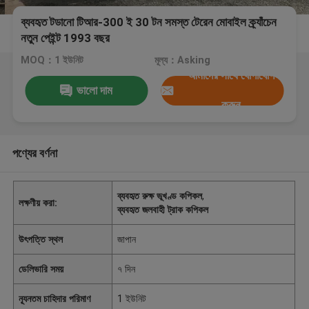
ব্যবহৃত টডানো টিআর-300 ই 30 টন সমস্ত টেরেন মোবাইল ক্র্যাঁচেন
নতুন পেইন্ট 1993 বছর
MOQ：1 ইউনিট
মূল্য：Asking
আমাদের সাথে যোগাযোগ
ভালো দাম
করুন
পণ্যের বর্ণনা
ব্যবহৃত রুক্ষ ভূখণ্ড কপিকল
,
লক্ষণীয় করা:
ব্যবহৃত জলবাহী ট্রাক কপিকল
উৎপত্তি স্থল
জাপান
ডেলিভারি সময়
৭ দিন
ন্যূনতম চাহিদার পরিমাণ
1 ইউনিট