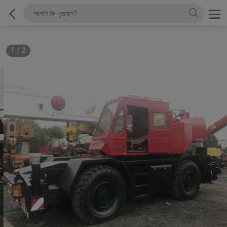
1
/
2