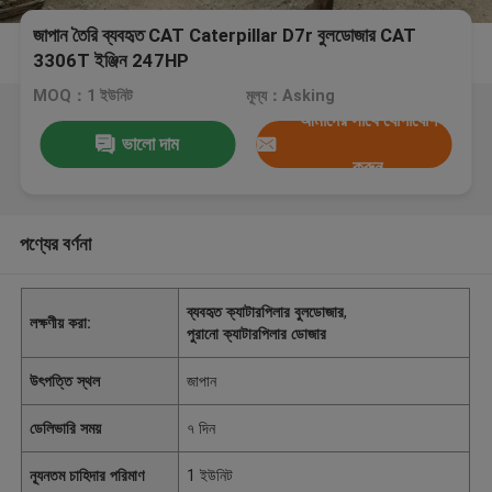
জাপান তৈরি ব্যবহৃত CAT Caterpillar D7r বুলডোজার CAT
3306T ইঞ্জিন 247HP
MOQ：1 ইউনিট
মূল্য：Asking
আমাদের সাথে যোগাযোগ
ভালো দাম
করুন
পণ্যের বর্ণনা
ব্যবহৃত ক্যাটারপিলার বুলডোজার
,
লক্ষণীয় করা:
পুরানো ক্যাটারপিলার ডোজার
উৎপত্তি স্থল
জাপান
ডেলিভারি সময়
৭ দিন
ন্যূনতম চাহিদার পরিমাণ
1 ইউনিট