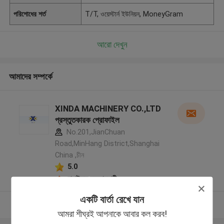
পরিশোধের শর্ত
T/T, ওয়েস্টার্ন ইউনিয়ন, MoneyGram
আরো দেখুন
আমাদের সম্পর্কে
XINDA MACHINERY CO.,LTD
প্রস্তুতকারক প্রোফাইল
No.201,JianChuan
Road,MinHang District,Shanghai
China ,চীন
5.0
যাচাইকৃত সরবরাহকারী
একটি বার্তা রেখে যান
আরো দেখুন
আমরা শীঘ্রই আপনাকে আবার কল করব!