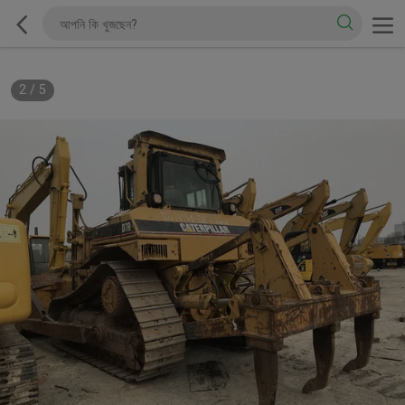
2
/
5