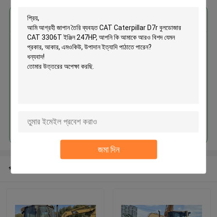
এর সেরা মূল্য পান
জাপান তৈরি ব্যবহৃত CAT Caterpillar
D7r বুলডোজার CAT 3306T ইঞ্জিন
247HP
চালিয়ে
জমা দিন
প্রস্তাবিত পণ্য