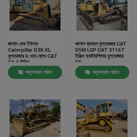
জাপান মেড ইউসড
জাপান ব্যবহৃত বুলডোজার CAT
Caterpillar D3K XL
D5M LGP CAT 3116T
বুলডোজার 6 ওয়ে ব্লেড CAT
ইঞ্জিন ক্যাটারপিলার বুলডোজার
C4.4 ইঞ্জিন
D5
অনুসন্ধান পাঠান
অনুসন্ধান পাঠান
বাড়ি
পণ্য
আমাদের সম্পর্কে